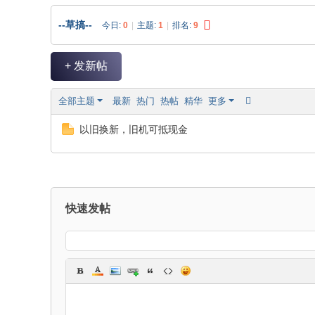
东
--草搞--
今日:
0
|
主题:
1
|
排名:
9
南
通
+ 发新帖
讯
全部主题
最新
热门
热帖
精华
更多
以旧换新，旧机可抵现金
快速发帖