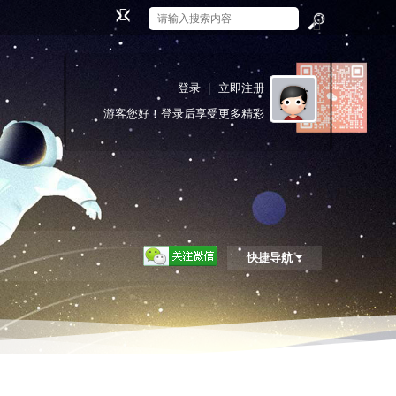
切
换
搜
到
索
窄
登录
|
立即注册
版
游客
您好！登录后享受更多精彩
快捷导航