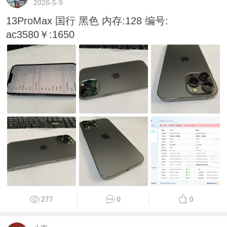
2026-5-9
13ProMax 国行 黑色 内存:128 编号:
ac3580￥:1650
277
0
0