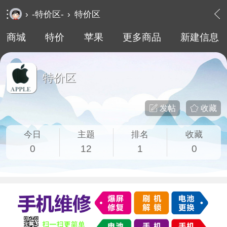
›
-特价区-
›
特价区
商城
特价
苹果
更多商品
新建信息
特价区
发帖
收藏
今日
主题
排名
收藏
0
12
1
0