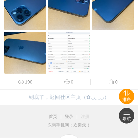
196
0
0
到底了，返回社区主页（✿◡‿◡）
排序
首页
|
登录
|
注册
导航
东南手机网：欢迎您！