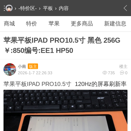
›
-特价区-
›
平板
›
内容
商城
特价
苹果
更多商品
新建信息
苹果平板IPAD PRO10.5寸 黑色 256G
￥:850编号:EE1 HP50
小南
楼主
版主
2026-1-7 22:26:33
735
0
苹果平板IPAD PRO10.5寸
120Hz的屏幕刷新率